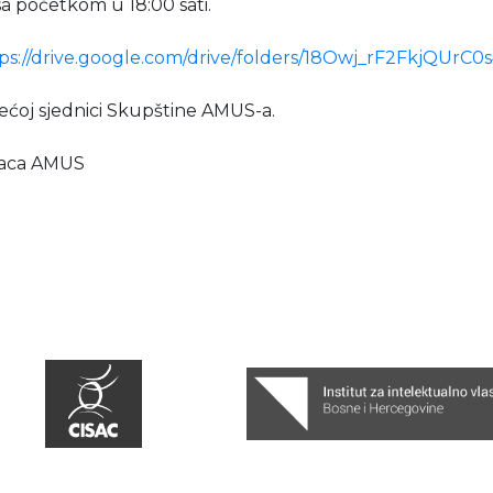
sa početkom u 18:00 sati.
ps://drive.google.com/drive/folders/18Owj_rF2FkjQUrC
ećoj sjednici Skupštine AMUS-a.
alaca AMUS