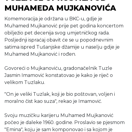
MUHAMEDA MUJKANOVIĆA
Komemoracija je održana u BKC-u, gdje je
Muhamed Mujkanović prije pet godina koncertom
obilježio pet decenija svog umjetničkog rada.
Posljednji ispraćaj obavit će se u popodnevnim
satima ispred Tušanjske džamije u naselju gdje je
Muhamed Mujkanović i rođen.
Govoreći o Mujkanoviću, gradonačelnik Tuzle
Jasmin Imamović konstatovao je kako je riječ o
velikom Tuzlaku.
"On je veliki Tuzlak, koji je bio poštovan, voljen i
moralno čist kao suza", rekao je Imamović.
Svoju muzičku karijeru Muhamed Mujkanović
počeo je daleke 1960. godine. Proslavio se pjesmom
"Emina", koju je sam komponovao i sa kojom je