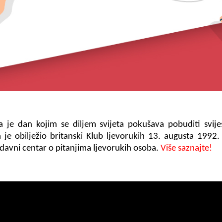
je dan kojim se diljem svijeta pokušava pobuditi svij
 je obilježio britanski Klub ljevorukih 13. augusta 199
todavni centar o pitanjima ljevorukih osoba.
Više saznajte!