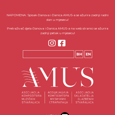
NAPOMENA: Spisak članova i članica AMUS-a se ažurira zadnji radni
dan u mjesecu!
Pretraživač djela članova i članica AMUS-a na web stranici se ažurira
zadnji petak u mjesecu!
BH
EN