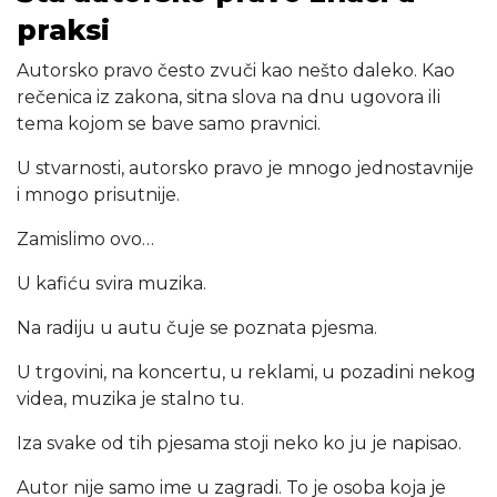
praksi
Autorsko pravo često zvuči kao nešto daleko. Kao
rečenica iz zakona, sitna slova na dnu ugovora ili
tema kojom se bave samo pravnici.
U stvarnosti, autorsko pravo je mnogo jednostavnije
i mnogo prisutnije.
Zamislimo ovo…
U kafiću svira muzika.
Na radiju u autu čuje se poznata pjesma.
U trgovini, na koncertu, u reklami, u pozadini nekog
videa, muzika je stalno tu.
Iza svake od tih pjesama stoji neko ko ju je napisao.
Autor nije samo ime u zagradi. To je osoba koja je