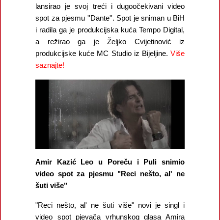
lansirao je svoj treći i dugoočekivani video
spot za pjesmu ''Dante''. Spot je sniman u BiH
i radila ga je produkcijska kuća Tempo Digital,
a režirao ga je Željko Cvijetinović iz
produkcijske kuće MC Studio iz Bijeljine.
Više
saznajte!
Amir Kazić Leo u Poreču i Puli snimio
video spot za pjesmu "Reci nešto, al' ne
šuti više"
"Reci nešto, al' ne šuti više" novi je singl i
video spot pjevača vrhunskog glasa Amira